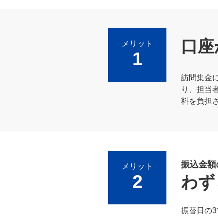
口座
メリット
1
訪問集金
り、担当
料を負担
振込金額
メリット
2
わず
振替日の