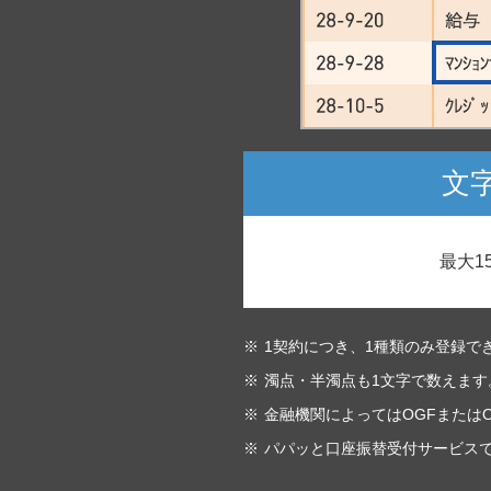
文
最大1
1契約につき、1種類のみ登録で
濁点・半濁点も1文字で数えます
金融機関によってはOGFまたは
パパッと口座振替受付サービスで