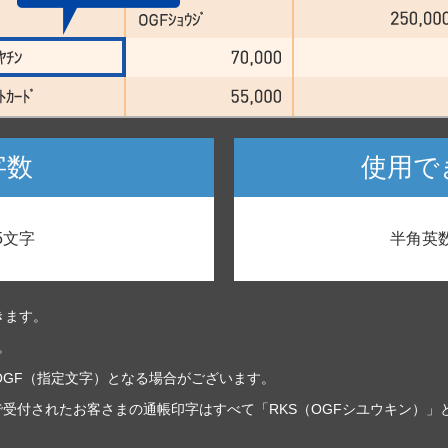
字数
使用で
5文字
半角英
きます。
。
OGF（指定文字）となる場合がございます。
受付されたお客さまの通帳印字はすべて「RKS（OGFシユウキン）」