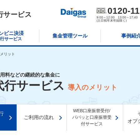
0120-1
行サービス
9:00～12:00 13:00～17:40
(土日祝年末年始除く)
ンビニ決済
集金管理ツール
事例紹
行サービス
メリット
用料などの継続的な集金に
代行サービス
導入のメリット
WEB口座振替受付/
行
ご利用の流れ
パパッと口座振替受
ト
オプ
付サービス