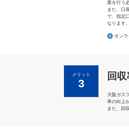
業を行う
また、口
で、指定
なります
オンラ
回収
メリット
3
大阪ガスフ
率の向上
また、回