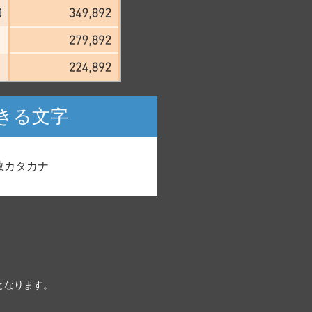
きる文字
数カタカナ
となります。